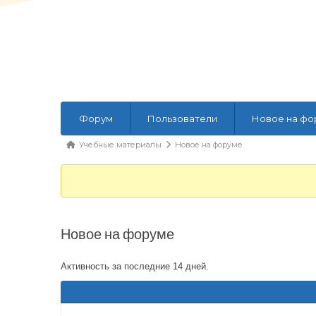
Навигация
Форум
Пользователи
Новое на фо
Форума
Форум
Учебные материалы
Новое на форуме
breadcrumbs
-
Вы
здесь:
Новое на форуме
Активность за последние 14 дней.