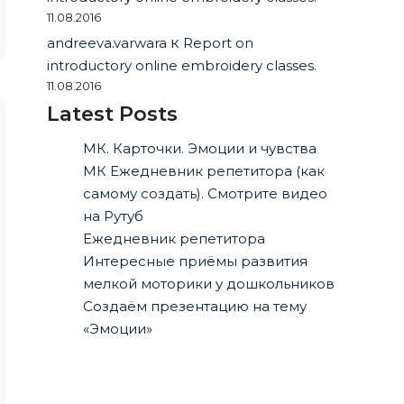
11.08.2016
andreeva.varwara
к
Report on
introductory online embroidery classes.
11.08.2016
Latest Posts
МК. Карточки. Эмоции и чувства
МК Ежедневник репетитора (как
самому создать). Смотрите видео
на Рутуб
Ежедневник репетитора
Интересные приёмы развития
мелкой моторики у дошкольников
Создаём презентацию на тему
«Эмоции»