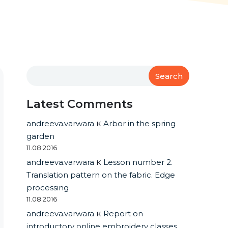
Search
Latest Comments
andreeva.varwara
к
Arbor in the spring
garden
11.08.2016
andreeva.varwara
к
Lesson number 2.
Translation pattern on the fabric. Edge
processing
11.08.2016
andreeva.varwara
к
Report on
introductory online embroidery classes.