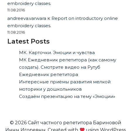
embroidery classes.
11.08.2016
andreeva.varwara
к
Report on introductory online
embroidery classes.
11.08.2016
Latest Posts
МК. Карточки. Эмоции и чувства
МК Ежедневник репетитора (как самому
создать). Смотрите видео на Рутуб
Ежедневник репетитора
Интересные приёмы развития мелкой
моторики у дошкольников
Создаём презентацию на тему «Эмоции»
© 2026 Сайт частного репетитора Бариновой
Инны Игоревны. Created with
using WordPress