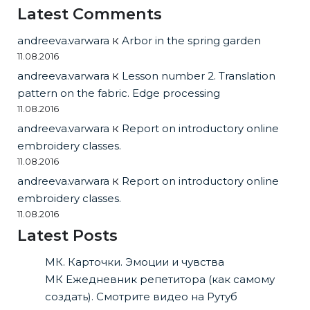
Latest Comments
andreeva.varwara
к
Arbor in the spring garden
11.08.2016
andreeva.varwara
к
Lesson number 2. Translation
pattern on the fabric. Edge processing
11.08.2016
andreeva.varwara
к
Report on introductory online
embroidery classes.
11.08.2016
andreeva.varwara
к
Report on introductory online
embroidery classes.
11.08.2016
Latest Posts
МК. Карточки. Эмоции и чувства
МК Ежедневник репетитора (как самому
создать). Смотрите видео на Рутуб