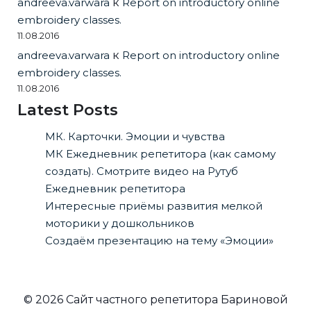
andreeva.varwara
к
Report on introductory online
embroidery classes.
11.08.2016
andreeva.varwara
к
Report on introductory online
embroidery classes.
11.08.2016
Latest Posts
МК. Карточки. Эмоции и чувства
МК Ежедневник репетитора (как самому
создать). Смотрите видео на Рутуб
Ежедневник репетитора
Интересные приёмы развития мелкой
моторики у дошкольников
Создаём презентацию на тему «Эмоции»
© 2026 Сайт частного репетитора Бариновой