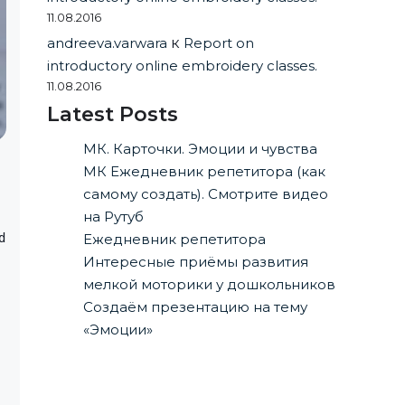
11.08.2016
andreeva.varwara
к
Report on
introductory online embroidery classes.
11.08.2016
Latest Posts
МК. Карточки. Эмоции и чувства
МК Ежедневник репетитора (как
самому создать). Смотрите видео
на Рутуб
d
Ежедневник репетитора
Интересные приёмы развития
мелкой моторики у дошкольников
Создаём презентацию на тему
«Эмоции»