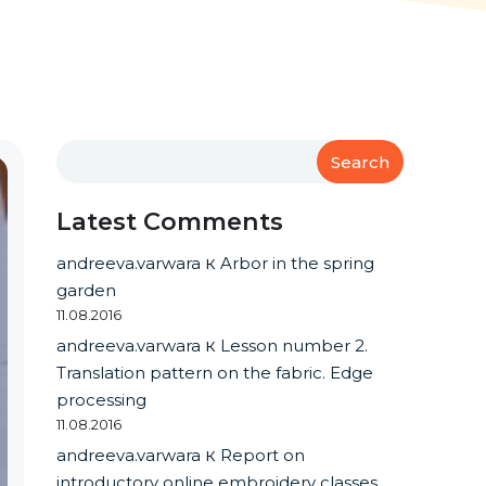
Search
Latest Comments
andreeva.varwara
к
Arbor in the spring
garden
11.08.2016
andreeva.varwara
к
Lesson number 2.
Translation pattern on the fabric. Edge
processing
11.08.2016
andreeva.varwara
к
Report on
introductory online embroidery classes.