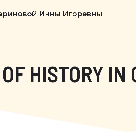
Бариновой Инны Игоревны
OF HISTORY IN 