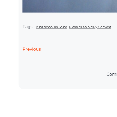
Tags:
Kind school on Solbe
Nicholas-Solbinsky Convent
Previous
Comm