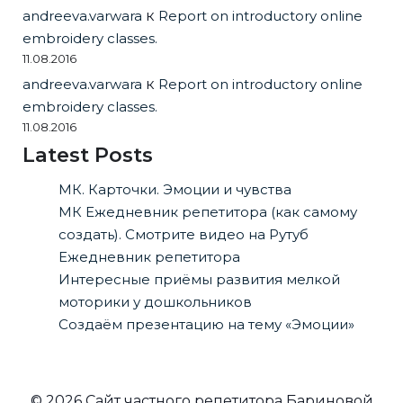
andreeva.varwara
к
Report on introductory online
embroidery classes.
11.08.2016
andreeva.varwara
к
Report on introductory online
embroidery classes.
11.08.2016
Latest Posts
МК. Карточки. Эмоции и чувства
МК Ежедневник репетитора (как самому
создать). Смотрите видео на Рутуб
Ежедневник репетитора
Интересные приёмы развития мелкой
моторики у дошкольников
Создаём презентацию на тему «Эмоции»
© 2026 Сайт частного репетитора Бариновой