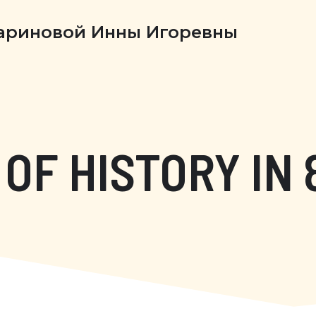
Бариновой Инны Игоревны
OF HISTORY IN 