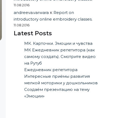
11.08.2016
andreeva.varwara
к
Report on
introductory online embroidery classes.
11.08.2016
Latest Posts
МК. Карточки. Эмоции и чувства
МК Ежедневник репетитора (как
самому создать). Смотрите видео
на Рутуб
Ежедневник репетитора
Интересные приёмы развития
мелкой моторики у дошкольников
Создаём презентацию на тему
«Эмоции»