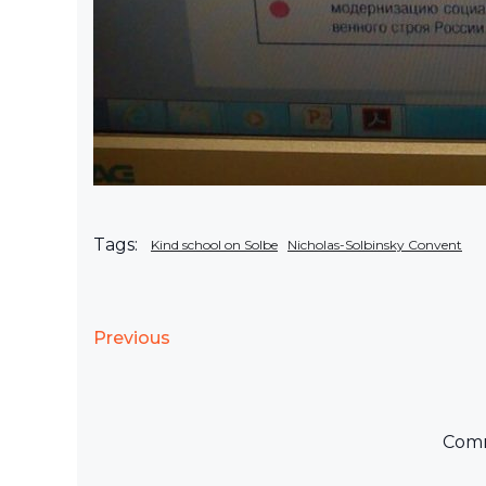
Tags:
Kind school on Solbe
Nicholas-Solbinsky Convent
Previous
Comm