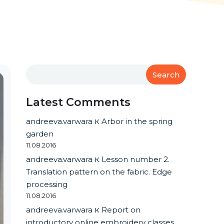
Search
Latest Comments
andreeva.varwara
к
Arbor in the spring
garden
11.08.2016
andreeva.varwara
к
Lesson number 2.
Translation pattern on the fabric. Edge
processing
11.08.2016
andreeva.varwara
к
Report on
introductory online embroidery classes.