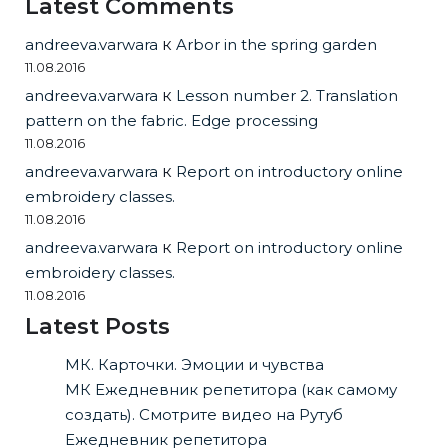
Latest Comments
andreeva.varwara
к
Arbor in the spring garden
11.08.2016
andreeva.varwara
к
Lesson number 2. Translation
pattern on the fabric. Edge processing
11.08.2016
andreeva.varwara
к
Report on introductory online
embroidery classes.
11.08.2016
andreeva.varwara
к
Report on introductory online
embroidery classes.
11.08.2016
Latest Posts
МК. Карточки. Эмоции и чувства
МК Ежедневник репетитора (как самому
создать). Смотрите видео на Рутуб
Ежедневник репетитора