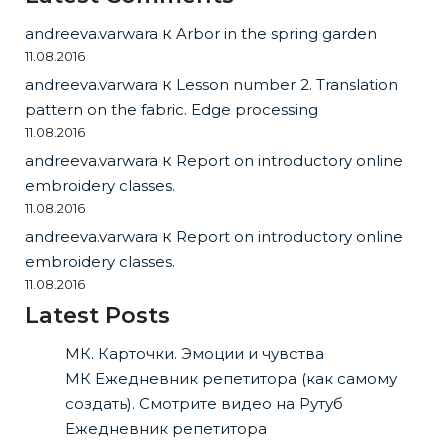
andreeva.varwara
к
Arbor in the spring garden
11.08.2016
andreeva.varwara
к
Lesson number 2. Translation
pattern on the fabric. Edge processing
11.08.2016
andreeva.varwara
к
Report on introductory online
embroidery classes.
11.08.2016
andreeva.varwara
к
Report on introductory online
embroidery classes.
11.08.2016
Latest Posts
МК. Карточки. Эмоции и чувства
МК Ежедневник репетитора (как самому
создать). Смотрите видео на Рутуб
Ежедневник репетитора