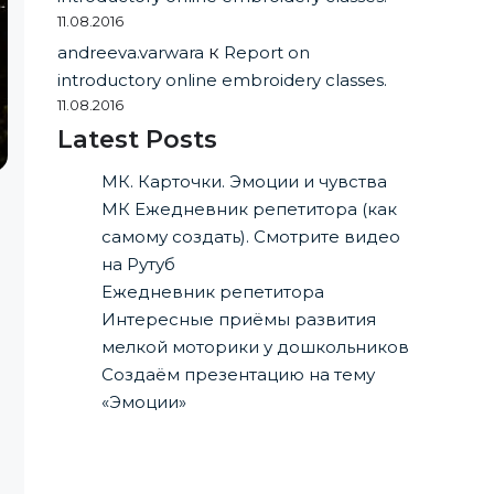
11.08.2016
andreeva.varwara
к
Report on
introductory online embroidery classes.
11.08.2016
Latest Posts
МК. Карточки. Эмоции и чувства
МК Ежедневник репетитора (как
самому создать). Смотрите видео
на Рутуб
Ежедневник репетитора
Интересные приёмы развития
мелкой моторики у дошкольников
Создаём презентацию на тему
«Эмоции»