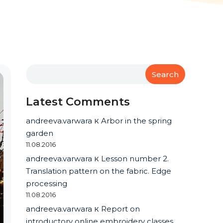
Search
Latest Comments
andreeva.varwara
к
Arbor in the spring
garden
11.08.2016
andreeva.varwara
к
Lesson number 2.
Translation pattern on the fabric. Edge
processing
11.08.2016
andreeva.varwara
к
Report on
introductory online embroidery classes.