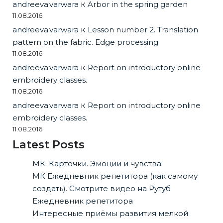
andreeva.varwara
к
Arbor in the spring garden
11.08.2016
andreeva.varwara
к
Lesson number 2. Translation
pattern on the fabric. Edge processing
11.08.2016
andreeva.varwara
к
Report on introductory online
embroidery classes.
11.08.2016
andreeva.varwara
к
Report on introductory online
embroidery classes.
11.08.2016
Latest Posts
МК. Карточки. Эмоции и чувства
МК Ежедневник репетитора (как самому
создать). Смотрите видео на Рутуб
Ежедневник репетитора
Интересные приёмы развития мелкой