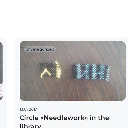
Uncategorized
13.07.2017
Circle «Needlework» in the
library