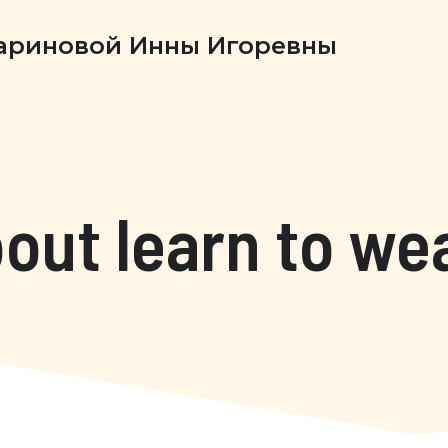
Бариновой Инны Игоревны
bout learn to we