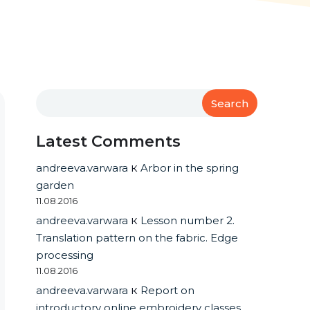
Search
Latest Comments
andreeva.varwara
к
Arbor in the spring
garden
11.08.2016
andreeva.varwara
к
Lesson number 2.
Translation pattern on the fabric. Edge
processing
11.08.2016
andreeva.varwara
к
Report on
introductory online embroidery classes.