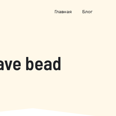
Главная
Блог
ave bead