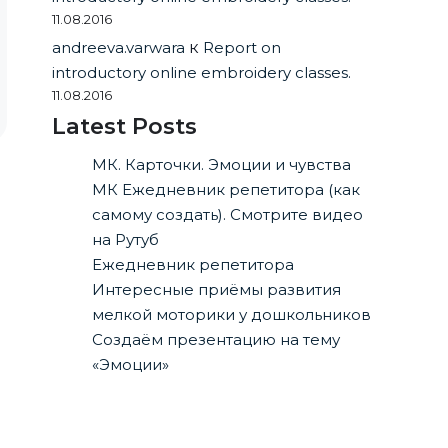
11.08.2016
andreeva.varwara
к
Report on
introductory online embroidery classes.
11.08.2016
Latest Posts
МК. Карточки. Эмоции и чувства
МК Ежедневник репетитора (как
самому создать). Смотрите видео
на Рутуб
Ежедневник репетитора
Интересные приёмы развития
мелкой моторики у дошкольников
Создаём презентацию на тему
«Эмоции»