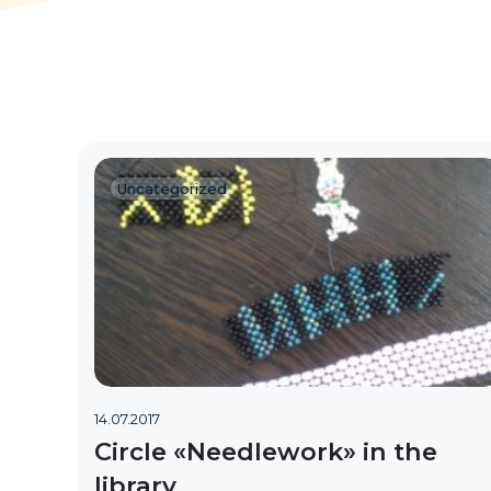
Uncategorized
14.07.2017
Circle «Needlework» in the
library