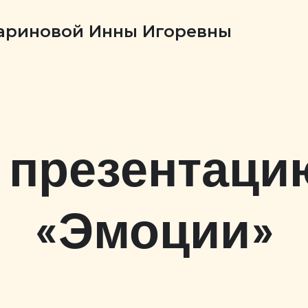
Бариновой Инны Игоревны
 презентацию
«Эмоции»