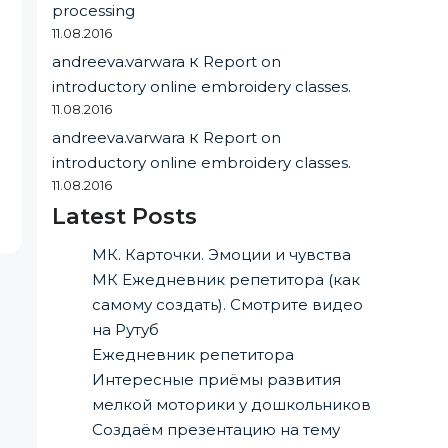
processing
11.08.2016
andreeva.varwara
к
Report on
introductory online embroidery classes.
11.08.2016
andreeva.varwara
к
Report on
introductory online embroidery classes.
11.08.2016
Latest Posts
МК. Карточки. Эмоции и чувства
МК Ежедневник репетитора (как
самому создать). Смотрите видео
на Рутуб
Ежедневник репетитора
Интересные приёмы развития
мелкой моторики у дошкольников
Создаём презентацию на тему