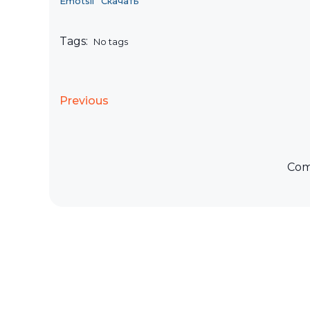
Emotsii
Скачать
Tags:
No tags
Previous
Com