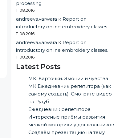
processing
11.08.2016
andreeva.varwara
к
Report on
introductory online embroidery classes.
11.08.2016
andreeva.varwara
к
Report on
introductory online embroidery classes.
11.08.2016
Latest Posts
МК. Карточки. Эмоции и чувства
МК Ежедневник репетитора (как
самому создать). Смотрите видео
на Рутуб
Ежедневник репетитора
Интересные приёмы развития
мелкой моторики у дошкольников
Создаём презентацию на тему