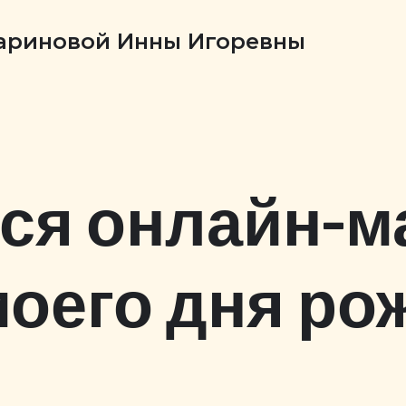
Бариновой Инны Игоревны
ся онлайн-м
моего дня ро