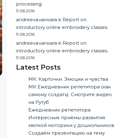
processing
11.08.2016
andreeva.varwara
к
Report on
introductory online embroidery classes.
11.08.2016
andreeva.varwara
к
Report on
introductory online embroidery classes.
11.08.2016
Latest Posts
МК. Карточки. Эмоции и чувства
МК Ежедневник репетитора (как
самому создать). Смотрите видео
на Рутуб
Ежедневник репетитора
и
Интересные приёмы развития
мелкой моторики у дошкольников
Создаём презентацию на тему