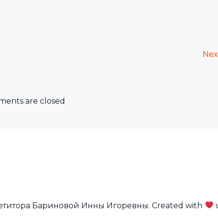
Nex
ents are closed
петитора Бариновой Инны Игоревны. Created with