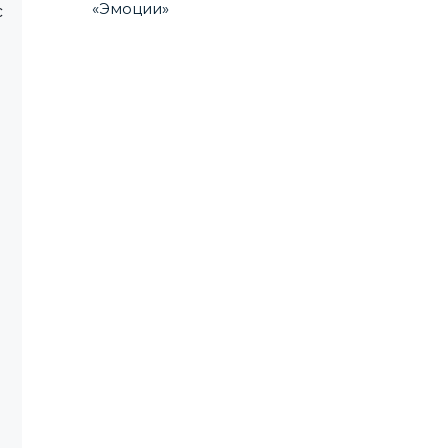
«Эмоции»
с