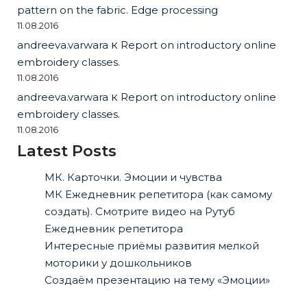
pattern on the fabric. Edge processing
11.08.2016
andreeva.varwara
к
Report on introductory online
embroidery classes.
11.08.2016
andreeva.varwara
к
Report on introductory online
embroidery classes.
11.08.2016
Latest Posts
МК. Карточки. Эмоции и чувства
МК Ежедневник репетитора (как самому
создать). Смотрите видео на Рутуб
Ежедневник репетитора
Интересные приёмы развития мелкой
моторики у дошкольников
Создаём презентацию на тему «Эмоции»