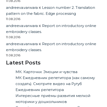
11.08.2016
andreeva.varwara
к
Lesson number 2. Translation
pattern on the fabric. Edge processing
11.08.2016
andreeva.varwara
к
Report on introductory online
embroidery classes.
11.08.2016
andreeva.varwara
к
Report on introductory online
embroidery classes.
11.08.2016
Latest Posts
МК. Карточки. Эмоции и чувства
МК Ежедневник репетитора (как самому
создать). Смотрите видео на Рутуб
Ежедневник репетитора
Интересные приёмы развития мелкой
моторики у дошкольников