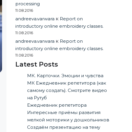
processing
11.08.2016
andreeva.varwara
к
Report on
introductory online embroidery classes.
11.08.2016
andreeva.varwara
к
Report on
introductory online embroidery classes.
11.08.2016
Latest Posts
МК. Карточки. Эмоции и чувства
МК Ежедневник репетитора (как
самому создать). Смотрите видео
на Рутуб
Ежедневник репетитора
Интересные приёмы развития
мелкой моторики у дошкольников
Создаём презентацию на тему