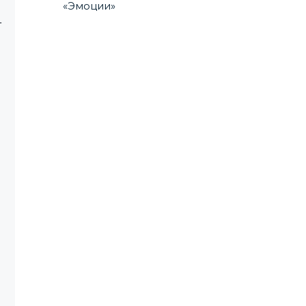
«Эмоции»
т