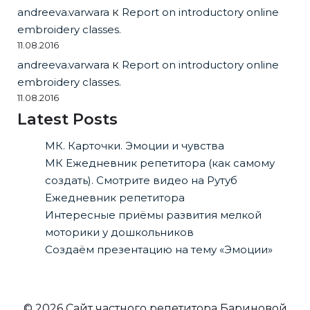
andreeva.varwara
к
Report on introductory online
embroidery classes.
11.08.2016
andreeva.varwara
к
Report on introductory online
embroidery classes.
11.08.2016
Latest Posts
МК. Карточки. Эмоции и чувства
МК Ежедневник репетитора (как самому
создать). Смотрите видео на Рутуб
Ежедневник репетитора
Интересные приёмы развития мелкой
моторики у дошкольников
Создаём презентацию на тему «Эмоции»
© 2026 Сайт частного репетитора Бариновой