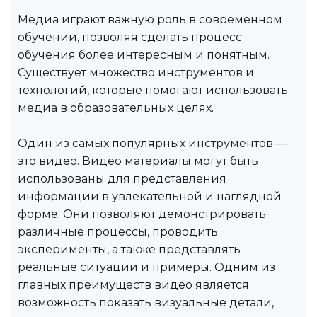
Медиа играют важную роль в современном
обучении, позволяя сделать процесс
обучения более интересным и понятным.
Существует множество инструментов и
технологий, которые помогают использовать
медиа в образовательных целях.
Один из самых популярных инструментов —
это видео. Видео материалы могут быть
использованы для представления
информации в увлекательной и наглядной
форме. Они позволяют демонстрировать
различные процессы, проводить
эксперименты, а также представлять
реальные ситуации и примеры. Одним из
главных преимуществ видео является
возможность показать визуальные детали,