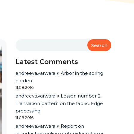
Search
Latest Comments
andreeva.varwara
к
Arbor in the spring
garden
11.08.2016
andreeva.varwara
к
Lesson number 2.
Translation pattern on the fabric. Edge
processing
11.08.2016
andreeva.varwara
к
Report on
introductory online embroidery classes.