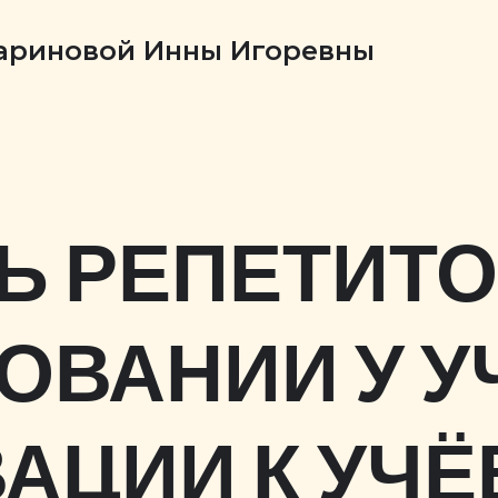
Бариновой Инны Игоревны
Ь РЕПЕТИТО
ОВАНИИ У У
АЦИИ К УЧЁБ