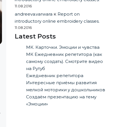
11.08.2016
andreeva.varwara
к
Report on
introductory online embroidery classes.
11.08.2016
Latest Posts
МК. Карточки. Эмоции и чувства
МК Ежедневник репетитора (как
самому создать). Смотрите видео
на Рутуб
Ежедневник репетитора
Интересные приёмы развития
мелкой моторики у дошкольников
Создаём презентацию на тему
«Эмоции»
.