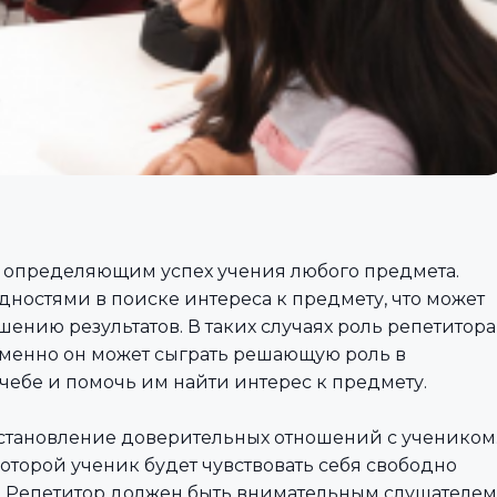
 определяющим успех учения любого предмета.
удностями в поиске интереса к предмету, что может
ению результатов. В таких случаях роль репетитора
именно он может сыграть решающую роль в
ебе и помочь им найти интерес к предмету.
становление доверительных отношений с учеником
оторой ученик будет чувствовать себя свободно
ы. Репетитор должен быть внимательным слушателем