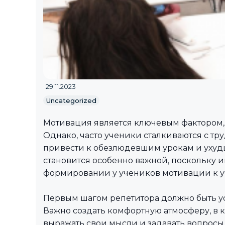
29.11.2023
Uncategorized
Мотивация является ключевым фактором,
Однако, часто ученики сталкиваются с тр
привести к обезлюдевшим урокам и ухудш
становится особенно важной, поскольку 
формировании у учеников мотивации к уч
Первым шагом репетитора должно быть у
Важно создать комфортную атмосферу, в к
выражать свои мысли и задавать вопрос