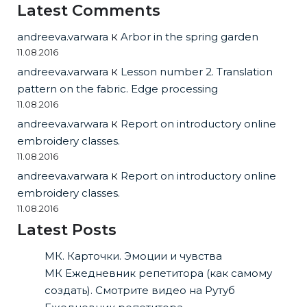
Latest Comments
andreeva.varwara
к
Arbor in the spring garden
11.08.2016
andreeva.varwara
к
Lesson number 2. Translation
pattern on the fabric. Edge processing
11.08.2016
andreeva.varwara
к
Report on introductory online
embroidery classes.
11.08.2016
andreeva.varwara
к
Report on introductory online
embroidery classes.
11.08.2016
Latest Posts
МК. Карточки. Эмоции и чувства
МК Ежедневник репетитора (как самому
создать). Смотрите видео на Рутуб