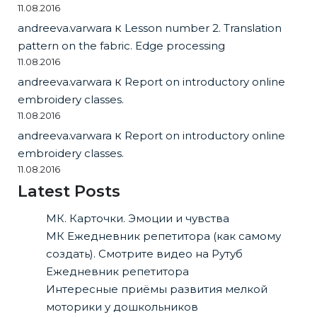
11.08.2016
andreeva.varwara
к
Lesson number 2. Translation
pattern on the fabric. Edge processing
11.08.2016
andreeva.varwara
к
Report on introductory online
embroidery classes.
11.08.2016
andreeva.varwara
к
Report on introductory online
embroidery classes.
11.08.2016
Latest Posts
МК. Карточки. Эмоции и чувства
МК Ежедневник репетитора (как самому
создать). Смотрите видео на Рутуб
Ежедневник репетитора
Интересные приёмы развития мелкой
моторики у дошкольников