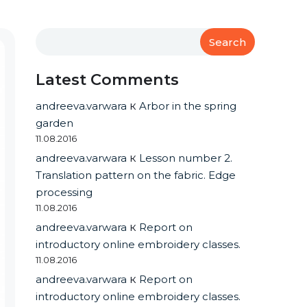
Search
Latest Comments
andreeva.varwara
к
Arbor in the spring
garden
11.08.2016
andreeva.varwara
к
Lesson number 2.
Translation pattern on the fabric. Edge
processing
11.08.2016
andreeva.varwara
к
Report on
introductory online embroidery classes.
11.08.2016
andreeva.varwara
к
Report on
introductory online embroidery classes.