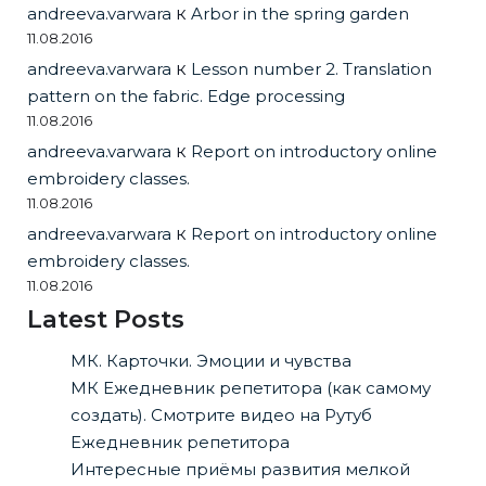
andreeva.varwara
к
Arbor in the spring garden
11.08.2016
andreeva.varwara
к
Lesson number 2. Translation
pattern on the fabric. Edge processing
11.08.2016
andreeva.varwara
к
Report on introductory online
embroidery classes.
11.08.2016
andreeva.varwara
к
Report on introductory online
embroidery classes.
11.08.2016
Latest Posts
МК. Карточки. Эмоции и чувства
МК Ежедневник репетитора (как самому
создать). Смотрите видео на Рутуб
Ежедневник репетитора
Интересные приёмы развития мелкой