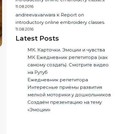
11.08.2016
andreeva.varwara
к
Report on
introductory online embroidery classes.
11.08.2016
Latest Posts
МК. Карточки. Эмоции и чувства
МК Ежедневник репетитора (как
самому создать). Смотрите видео
на Рутуб
Ежедневник репетитора
Интересные приёмы развития
мелкой моторики у дошкольников
Создаём презентацию на тему
«Эмоции»