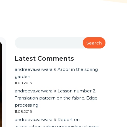
Search
Latest Comments
andreeva.varwara
к
Arbor in the spring
garden
11.08.2016
andreeva.varwara
к
Lesson number 2.
Translation pattern on the fabric. Edge
processing
11.08.2016
andreeva.varwara
к
Report on
introductory online embroidery classes.