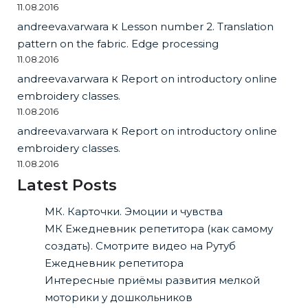
11.08.2016
andreeva.varwara
к
Lesson number 2. Translation
pattern on the fabric. Edge processing
11.08.2016
andreeva.varwara
к
Report on introductory online
embroidery classes.
11.08.2016
andreeva.varwara
к
Report on introductory online
embroidery classes.
11.08.2016
Latest Posts
МК. Карточки. Эмоции и чувства
МК Ежедневник репетитора (как самому
создать). Смотрите видео на Рутуб
Ежедневник репетитора
Интересные приёмы развития мелкой
моторики у дошкольников