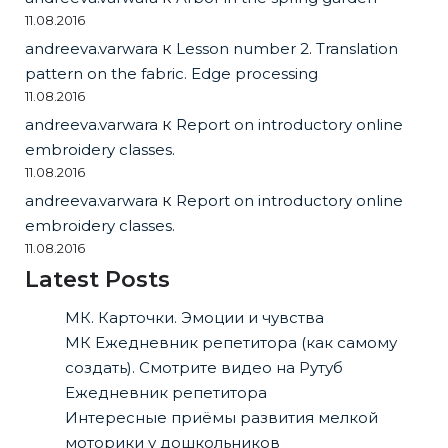
11.08.2016
andreeva.varwara
к
Lesson number 2. Translation
pattern on the fabric. Edge processing
11.08.2016
andreeva.varwara
к
Report on introductory online
embroidery classes.
11.08.2016
andreeva.varwara
к
Report on introductory online
embroidery classes.
11.08.2016
Latest Posts
МК. Карточки. Эмоции и чувства
МК Ежедневник репетитора (как самому
создать). Смотрите видео на Рутуб
Ежедневник репетитора
Интересные приёмы развития мелкой
моторики у дошкольников