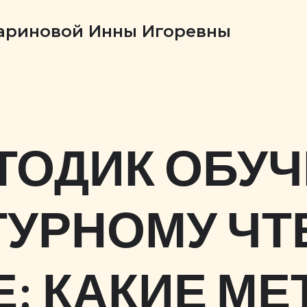
Бариновой Инны Игоревны
ЕТОДИК ОБУ
УРНОМУ ЧТ
: КАКИЕ М