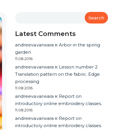
Search
Latest Comments
andreeva.varwara
к
Arbor in the spring
garden
11.08.2016
andreeva.varwara
к
Lesson number 2.
Translation pattern on the fabric. Edge
processing
11.08.2016
andreeva.varwara
к
Report on
introductory online embroidery classes.
11.08.2016
andreeva.varwara
к
Report on
introductory online embroidery classes.