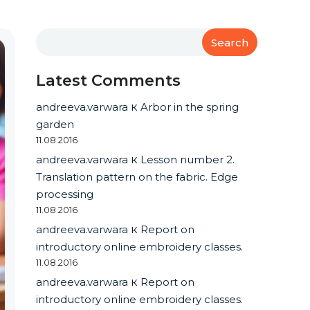
Search
Latest Comments
andreeva.varwara
к
Arbor in the spring
garden
11.08.2016
andreeva.varwara
к
Lesson number 2.
Translation pattern on the fabric. Edge
processing
11.08.2016
andreeva.varwara
к
Report on
introductory online embroidery classes.
11.08.2016
andreeva.varwara
к
Report on
introductory online embroidery classes.