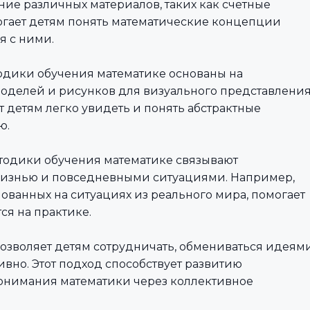
ие различных материалов, таких как счетные
огает детям понять математические концепции
я с ними.
одики обучения математике основаны на
оделей и рисунков для визуального представлени
 детям легко увидеть и понять абстрактные
ю.
етодики обучения математике связывают
жизнью и повседневными ситуациями. Например,
ованных на ситуациях из реального мира, помогает
ся на практике.
 позволяет детям сотрудничать, обмениваться идеям
вно. Этот подход способствует развитию
онимания математики через коллективное