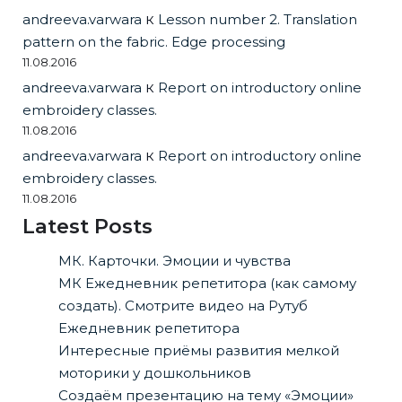
andreeva.varwara
к
Lesson number 2. Translation
pattern on the fabric. Edge processing
11.08.2016
andreeva.varwara
к
Report on introductory online
embroidery classes.
11.08.2016
andreeva.varwara
к
Report on introductory online
embroidery classes.
11.08.2016
Latest Posts
МК. Карточки. Эмоции и чувства
МК Ежедневник репетитора (как самому
создать). Смотрите видео на Рутуб
Ежедневник репетитора
Интересные приёмы развития мелкой
моторики у дошкольников
Создаём презентацию на тему «Эмоции»