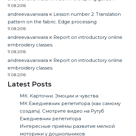
11.08.2016
andreeva.varwara
к
Lesson number 2. Translation
pattern on the fabric. Edge processing
11.08.2016
andreeva.varwara
к
Report on introductory online
embroidery classes.
11.08.2016
andreeva.varwara
к
Report on introductory online
embroidery classes.
11.08.2016
Latest Posts
МК. Карточки. Эмоции и чувства
МК Ежедневник репетитора (как самому
создать). Смотрите видео на Рутуб
Ежедневник репетитора
Интересные приёмы развития мелкой
моторики у дошкольников