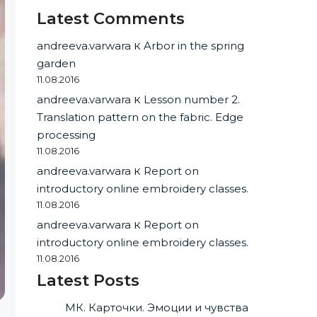
Latest Comments
andreeva.varwara
к
Arbor in the spring
garden
11.08.2016
andreeva.varwara
к
Lesson number 2.
Translation pattern on the fabric. Edge
processing
11.08.2016
andreeva.varwara
к
Report on
introductory online embroidery classes.
11.08.2016
andreeva.varwara
к
Report on
introductory online embroidery classes.
11.08.2016
Latest Posts
МК. Карточки. Эмоции и чувства