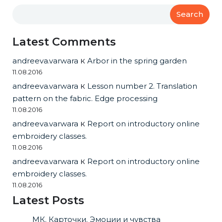
Search
Latest Comments
andreeva.varwara
к
Arbor in the spring garden
11.08.2016
andreeva.varwara
к
Lesson number 2. Translation
pattern on the fabric. Edge processing
11.08.2016
andreeva.varwara
к
Report on introductory online
embroidery classes.
11.08.2016
andreeva.varwara
к
Report on introductory online
embroidery classes.
11.08.2016
Latest Posts
МК. Карточки. Эмоции и чувства