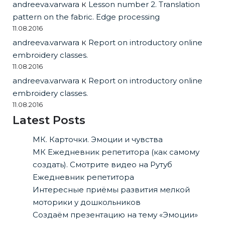
andreeva.varwara
к
Lesson number 2. Translation
pattern on the fabric. Edge processing
11.08.2016
andreeva.varwara
к
Report on introductory online
embroidery classes.
11.08.2016
andreeva.varwara
к
Report on introductory online
embroidery classes.
11.08.2016
Latest Posts
МК. Карточки. Эмоции и чувства
МК Ежедневник репетитора (как самому
создать). Смотрите видео на Рутуб
Ежедневник репетитора
Интересные приёмы развития мелкой
моторики у дошкольников
Создаём презентацию на тему «Эмоции»