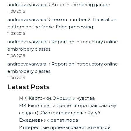
andreeva.varwara
к
Arbor in the spring garden
11.08.2016
andreeva.varwara
к
Lesson number 2. Translation
pattern on the fabric. Edge processing
11.08.2016
andreeva.varwara
к
Report on introductory online
embroidery classes.
11.08.2016
andreeva.varwara
к
Report on introductory online
embroidery classes.
11.08.2016
Latest Posts
МК. Карточки. Эмоции и чувства
МК Ежедневник репетитора (как самому
создать). Смотрите видео на Рутуб
Ежедневник репетитора
Интересные приёмы развития мелкой