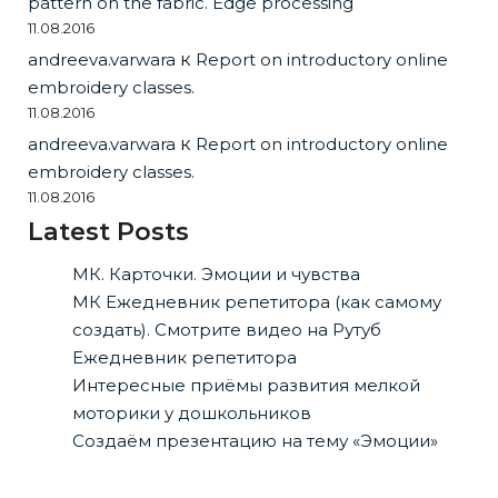
pattern on the fabric. Edge processing
11.08.2016
andreeva.varwara
к
Report on introductory online
embroidery classes.
11.08.2016
andreeva.varwara
к
Report on introductory online
embroidery classes.
11.08.2016
Latest Posts
МК. Карточки. Эмоции и чувства
МК Ежедневник репетитора (как самому
создать). Смотрите видео на Рутуб
Ежедневник репетитора
Интересные приёмы развития мелкой
моторики у дошкольников
Создаём презентацию на тему «Эмоции»