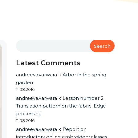
Search
Latest Comments
andreeva.varwara
к
Arbor in the spring
garden
11.08.2016
andreeva.varwara
к
Lesson number 2.
Translation pattern on the fabric. Edge
processing
11.08.2016
andreeva.varwara
к
Report on
introductory online embroidery classes.