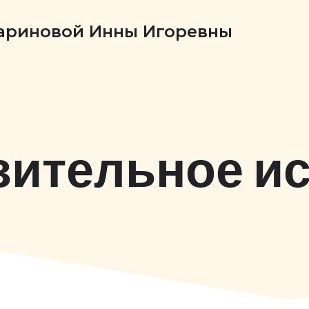
Бариновой Инны Игоревны
зительное ис