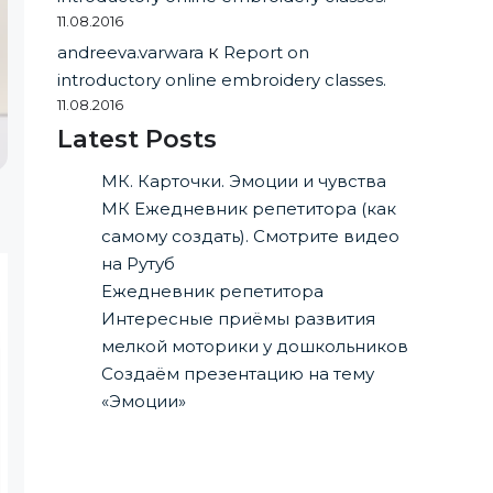
11.08.2016
andreeva.varwara
к
Report on
introductory online embroidery classes.
11.08.2016
Latest Posts
МК. Карточки. Эмоции и чувства
МК Ежедневник репетитора (как
самому создать). Смотрите видео
на Рутуб
Ежедневник репетитора
Интересные приёмы развития
мелкой моторики у дошкольников
Создаём презентацию на тему
«Эмоции»