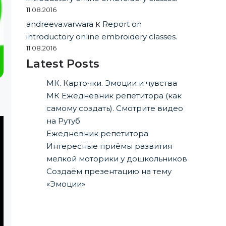
11.08.2016
andreeva.varwara
к
Report on
introductory online embroidery classes.
11.08.2016
Latest Posts
МК. Карточки. Эмоции и чувства
МК Ежедневник репетитора (как
самому создать). Смотрите видео
на Рутуб
Ежедневник репетитора
Интересные приёмы развития
мелкой моторики у дошкольников
Создаём презентацию на тему
«Эмоции»