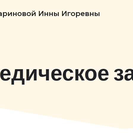
Бариновой Инны Игоревны
едическое з