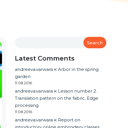
Search
Latest Comments
andreeva.varwara
к
Arbor in the spring
garden
11.08.2016
andreeva.varwara
к
Lesson number 2.
Translation pattern on the fabric. Edge
processing
11.08.2016
andreeva.varwara
к
Report on
introductory online embroidery classes.