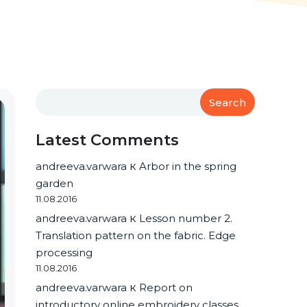
Search
Latest Comments
andreeva.varwara
к
Arbor in the spring
garden
11.08.2016
andreeva.varwara
к
Lesson number 2.
Translation pattern on the fabric. Edge
processing
11.08.2016
andreeva.varwara
к
Report on
introductory online embroidery classes.