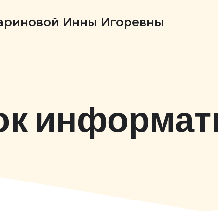
Бариновой Инны Игоревны
ок информат