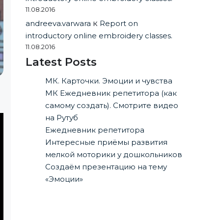
11.08.2016
andreeva.varwara
к
Report on
introductory online embroidery classes.
11.08.2016
Latest Posts
МК. Карточки. Эмоции и чувства
МК Ежедневник репетитора (как
самому создать). Смотрите видео
на Рутуб
Ежедневник репетитора
Интересные приёмы развития
мелкой моторики у дошкольников
Создаём презентацию на тему
«Эмоции»