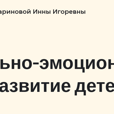
Бариновой Инны Игоревны
ьно-эмоцио
азвитие дет