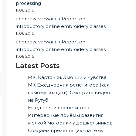
processing
11.08.2016
andreeva.varwara
к
Report on
introductory online embroidery classes.
11.08.2016
andreeva.varwara
к
Report on
introductory online embroidery classes.
11.08.2016
Latest Posts
МК. Карточки. Эмоции и чувства
МК Ежедневник репетитора (как
самому создать). Смотрите видео
на Рутуб
Ежедневник репетитора
Интересные приёмы развития
мелкой моторики у дошкольников
Создаём презентацию на тему