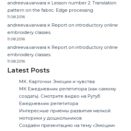
andreeva.varwara
к
Lesson number 2. Translation
pattern on the fabric. Edge processing
11.08.2016
andreeva.varwara
к
Report on introductory online
embroidery classes.
11.08.2016
andreeva.varwara
к
Report on introductory online
embroidery classes.
11.08.2016
Latest Posts
МК. Карточки. Эмоции и чувства
МК Ежедневник репетитора (как самому
создать). Смотрите видео на Рутуб
Ежедневник репетитора
Интересные приёмы развития мелкой
моторики у дошкольников
Создаём презентацию на тему «Эмоции»