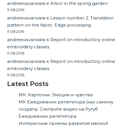
andreeva.varwara
к
Arbor in the spring garden
11.08.2016
andreeva.varwara
к
Lesson number 2. Translation
pattern on the fabric. Edge processing
11.08.2016
andreeva.varwara
к
Report on introductory online
embroidery classes.
11.08.2016
andreeva.varwara
к
Report on introductory online
embroidery classes.
11.08.2016
Latest Posts
МК. Карточки. Эмоции и чувства
МК Ежедневник репетитора (как самому
создать). Смотрите видео на Рутуб
Ежедневник репетитора
Интересные приёмы развития мелкой