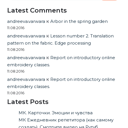
Latest Comments
andreeva.varwara
к
Arbor in the spring garden
11.08.2016
andreeva.varwara
к
Lesson number 2. Translation
pattern on the fabric. Edge processing
11.08.2016
andreeva.varwara
к
Report on introductory online
embroidery classes.
11.08.2016
andreeva.varwara
к
Report on introductory online
embroidery classes.
11.08.2016
Latest Posts
МК. Карточки. Эмоции и чувства
МК Ежедневник репетитора (как самому
создать). Смотрите видео на Рутуб