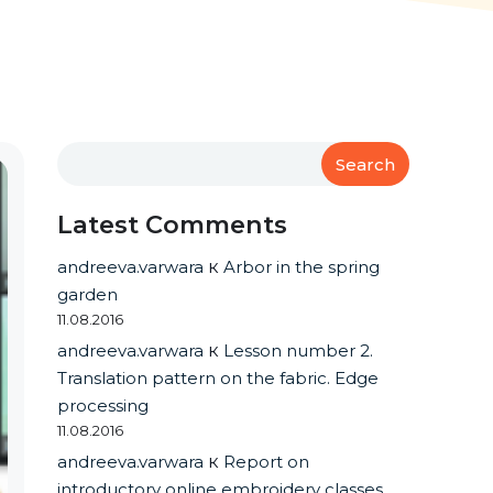
Search
Latest Comments
andreeva.varwara
к
Arbor in the spring
garden
11.08.2016
andreeva.varwara
к
Lesson number 2.
Translation pattern on the fabric. Edge
processing
11.08.2016
andreeva.varwara
к
Report on
introductory online embroidery classes.