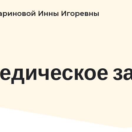
Бариновой Инны Игоревны
едическое з