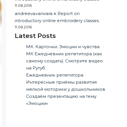
11.08.2016
andreeva.varwara
к
Report on
introductory online embroidery classes.
11.08.2016
Latest Posts
МК. Карточки. Эмоции и чувства
МК Ежедневник репетитора (как
самому создать). Смотрите видео
на Рутуб
Ежедневник репетитора
Интересные приёмы развития
мелкой моторики у дошкольников
Создаём презентацию на тему
«Эмоции»