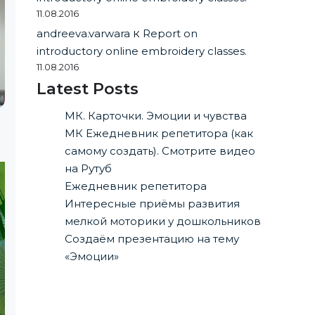
11.08.2016
andreeva.varwara
к
Report on
introductory online embroidery classes.
11.08.2016
Latest Posts
МК. Карточки. Эмоции и чувства
МК Ежедневник репетитора (как
самому создать). Смотрите видео
на Рутуб
Ежедневник репетитора
Интересные приёмы развития
мелкой моторики у дошкольников
Создаём презентацию на тему
«Эмоции»