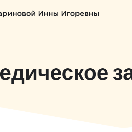
Бариновой Инны Игоревны
едическое з