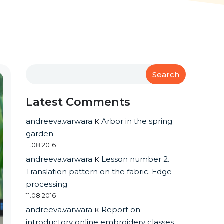
Search
Latest Comments
andreeva.varwara
к
Arbor in the spring
garden
11.08.2016
andreeva.varwara
к
Lesson number 2.
Translation pattern on the fabric. Edge
processing
11.08.2016
andreeva.varwara
к
Report on
introductory online embroidery classes.