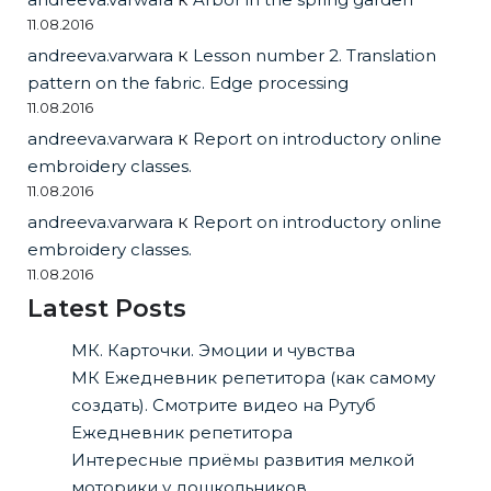
11.08.2016
andreeva.varwara
к
Lesson number 2. Translation
pattern on the fabric. Edge processing
11.08.2016
andreeva.varwara
к
Report on introductory online
embroidery classes.
11.08.2016
andreeva.varwara
к
Report on introductory online
embroidery classes.
11.08.2016
Latest Posts
МК. Карточки. Эмоции и чувства
МК Ежедневник репетитора (как самому
создать). Смотрите видео на Рутуб
Ежедневник репетитора
Интересные приёмы развития мелкой
моторики у дошкольников