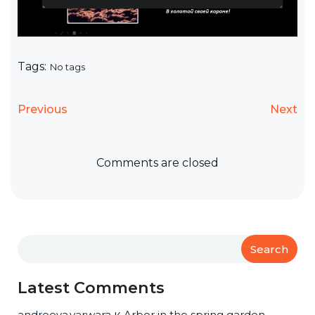
Tags:
No tags
Previous
Next
Comments are closed
Search
Latest Comments
andreeva.varwara
к
Arbor in the spring garden