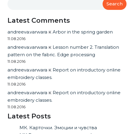
Search
Latest Comments
andreeva.varwara
к
Arbor in the spring garden
11.08.2016
andreeva.varwara
к
Lesson number 2. Translation
pattern on the fabric. Edge processing
11.08.2016
andreeva.varwara
к
Report on introductory online
embroidery classes.
11.08.2016
andreeva.varwara
к
Report on introductory online
embroidery classes.
11.08.2016
Latest Posts
МК. Карточки. Эмоции и чувства