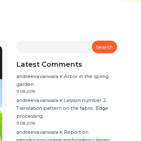
Search
Latest Comments
andreeva.varwara
к
Arbor in the spring
garden
11.08.2016
andreeva.varwara
к
Lesson number 2.
Translation pattern on the fabric. Edge
processing
11.08.2016
andreeva.varwara
к
Report on
introductory online embroidery classes.