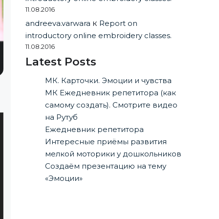
11.08.2016
andreeva.varwara
к
Report on
introductory online embroidery classes.
11.08.2016
Latest Posts
МК. Карточки. Эмоции и чувства
МК Ежедневник репетитора (как
самому создать). Смотрите видео
на Рутуб
Ежедневник репетитора
Интересные приёмы развития
мелкой моторики у дошкольников
Создаём презентацию на тему
«Эмоции»